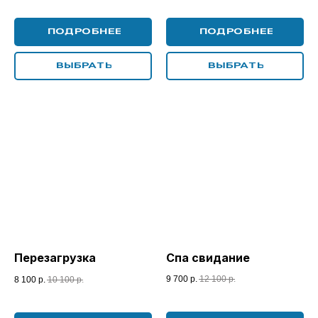
Почему сертификат -
идеальное решение
ПОДРОБНЕЕ
ПОДРОБНЕЕ
ВЫБРАТЬ
ВЫБРАТЬ
Как подарить
Перезагрузка
Спа свидание
9 700
р.
12 100
р.
8 100
р.
10 100
р.