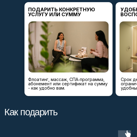
ПОДАРИТЬ КОНКРЕТНУЮ
УДОБ
УСЛУГУ ИЛИ СУММУ
ВОСП
Флоатинг, массаж, СПА‑программа,
Срок д
абонемент или сертификат на сумму
огранич
- как удобно вам.
удобны