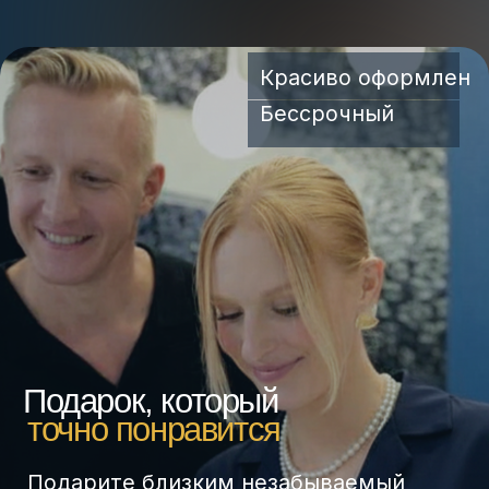
Подарок, который
точно понравится
Подарите близким незабываемый
отдых в премиальном СПА‑центре.
Бумажный или электронный
сертификат
без головной боли с выбором
ВЫБРАТЬ СЕРТИФИКАТ
КАК ЭТО РАБОТАЕТ?
ЗНАКОМО?
Выбрать подарок -
настоящий квест